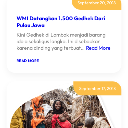
UNTUK
September 20, 2018
ANAK-
ANAK
LOMBOK
WMI Datangkan 1.500 Gedhek Dari
Pulau Jawa
Kini Gedhek di Lombok menjadi barang
idola sekaligus langka. Ini disebabkan
karena dinding yang terbuat…
Read More
:
READ MORE
WMI
DATANGKAN
1.500
GEDHEK
DARI
PULAU
September 17, 2018
JAWA