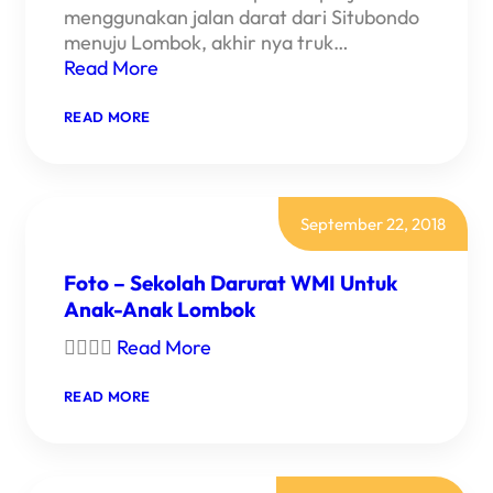
menggunakan jalan darat dari Situbondo
menuju Lombok, akhir nya truk…
Read More
:
READ MORE
GEDHEK
WMI
TELAH
SAMPAI
DI
LOMBOK
September 22, 2018
Foto – Sekolah Darurat WMI Untuk
Anak-Anak Lombok

Read More
:
READ MORE
FOTO
–
SEKOLAH
DARURAT
WMI