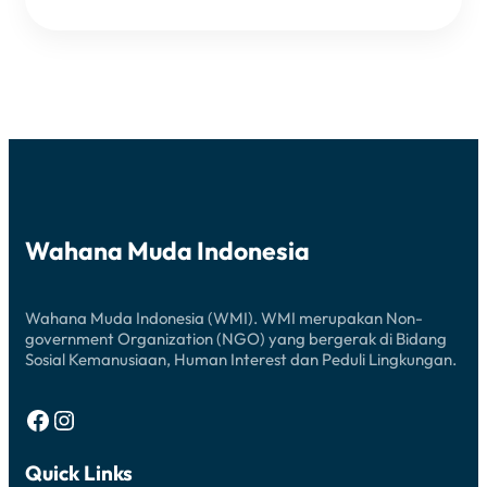
SEBAGAI
PENGISI
ACARA
TRAUMA
HEALING
DI
POSKO
WMI
Wahana Muda Indonesia
Wahana Muda Indonesia (WMI). WMI merupakan Non-
government Organization (NGO) yang bergerak di Bidang
Sosial Kemanusiaan, Human Interest dan Peduli Lingkungan.
Facebook
Instagram
Quick Links