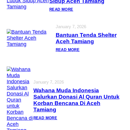
Sidup Aceh Tamiang
:
READ MORE
M
A
S
January 7, 2026
J
I
Bantuan Tenda Shelter
D
N
Aceh Tamiang
U
R
:
READ MORE
U
B
S
A
S
N
A
T
L
U
A
A
M
N
January 7, 2026
L
T
U
E
Wahana Muda Indonesia
B
N
Salurkan Donasi Al Quran Untuk
U
D
K
A
Korban Bencana Di Aceh
S
S
Tamiang
I
H
D
E
:
U
READ MORE
L
W
P
T
A
A
E