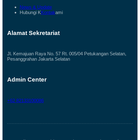
E
D
News & Update
H
I
T
Hubungi K
Kontak
ami
S
A
U
M
M
I
B
A
A
Alamat Sekretariat
N
R
G
Jl. Kemajuan Raya No. 57 Rt. 005/04 Petukangan Selatan,
Pesanggrahan Jakarta Selatan
Admin Center
+62 82133100086