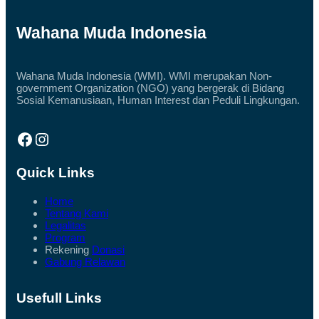
I
R
A
S
L
A
Wahana Muda Indonesia
Q
M
U
A
R
P
A
E
Wahana Muda Indonesia (WMI). WMI merupakan Non-
N
R
government Organization (NGO) yang bergerak di Bidang
U
S
N
Sosial Kemanusiaan, Human Interest dan Peduli Lingkungan.
O
T
N
U
E
K
Facebook
Instagram
L
K
W
O
M
R
I
Quick Links
B
B
A
U
N
K
Home
B
A
Tentang Kami
E
A
Legalitas
N
K
Program
C
S
A
Rekening
Donasi
E
N
Gabung Relawan
S
A
J
D
A
I
L
Usefull Links
A
A
C
N