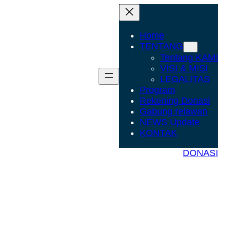
Home
TENTANG
Tentang KAMI
VISI & MISI
LEGALITAS
Program
Rekening Donasi
Gabung relawan
NEWS Update
KONTAK
DONASI