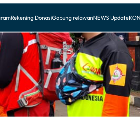
gram
Rekening Donasi
Gabung relawan
NEWS Update
KON