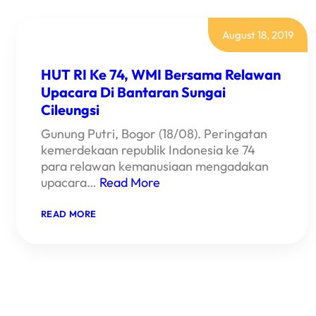
August 18, 2019
HUT RI Ke 74, WMI Bersama Relawan
Upacara Di Bantaran Sungai
Cileungsi
Gunung Putri, Bogor (18/08). Peringatan
kemerdekaan republik Indonesia ke 74
para relawan kemanusiaan mengadakan
upacara…
Read More
:
READ MORE
HUT
RI
KE
74,
WMI
BERSAMA
RELAWAN
UPACARA
DI