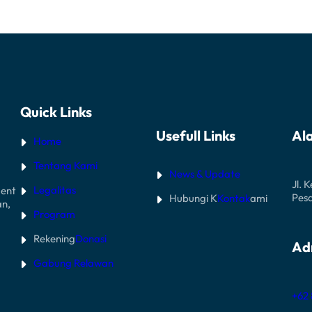
Quick Links
Usefull Links
Al
Home
Tentang Kami
News & Update
Jl. 
Legalitas
ent
Pes
Hubungi K
Kontak
ami
an,
Program
Rekening
Donasi
Ad
Gabung Relawan
+62