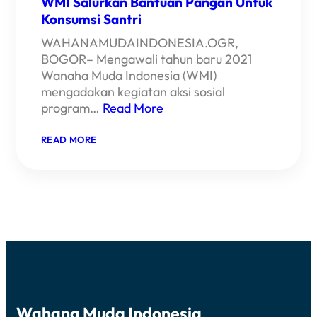
WMI Salurkan Bantuan Pangan Untuk
Konsumsi Santri
WAHANAMUDAINDONESIA.OGR,
BOGOR– Mengawali tahun baru 2021
Wanaha Muda Indonesia (WMI)
mengadakan kegiatan aksi sosial
program…
Read More
:
READ MORE
WMI
SALURKAN
BANTUAN
PANGAN
UNTUK
KONSUMSI
SANTRI
Wahana Muda Indonesia