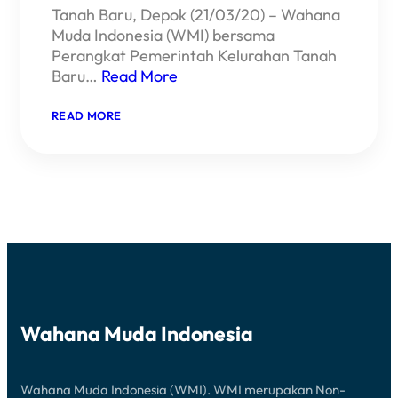
Tanah Baru, Depok (21/03/20) – Wahana
Muda Indonesia (WMI) bersama
Perangkat Pemerintah Kelurahan Tanah
Baru…
Read More
:
READ MORE
WMI
CARE
&
KELURAHAN
TANAH
BARU
CANANGKAN
SIAGA
COVID-
19
Wahana Muda Indonesia
Wahana Muda Indonesia (WMI). WMI merupakan Non-