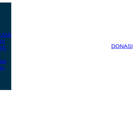
KAMI
SI
DONASI
AS
asi
an