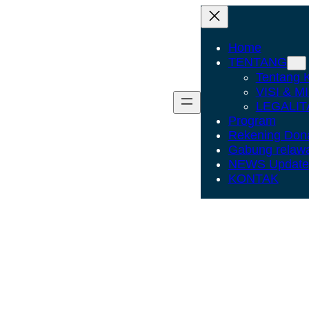
Home
TENTANG
Tentang 
VISI & MI
LEGALIT
Program
Rekening Don
Gabung relaw
NEWS Update
KONTAK