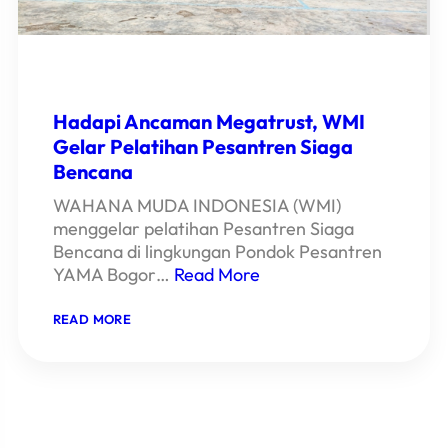
Hadapi Ancaman Megatrust, WMI
Gelar Pelatihan Pesantren Siaga
Bencana
WAHANA MUDA INDONESIA (WMI)
menggelar pelatihan Pesantren Siaga
Bencana di lingkungan Pondok Pesantren
YAMA Bogor…
Read More
:
READ MORE
HADAPI
ANCAMAN
MEGATRUST,
WMI
GELAR
PELATIHAN
PESANTREN
SIAGA