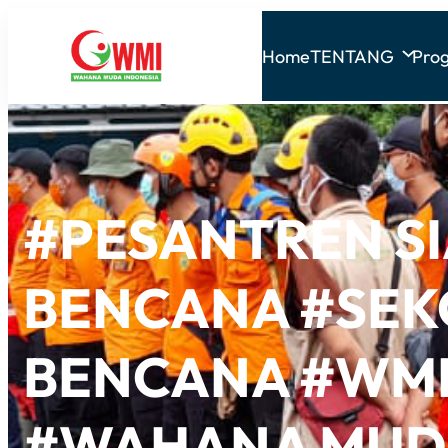
Home
TENTANG
Pro
#PESANTREN S
BENCANA #SEK
BENCANA #WMI
#WAHANA MUDA