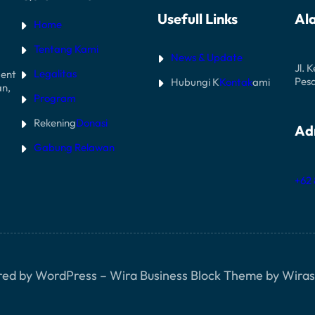
Usefull Links
Al
Home
Tentang Kami
News & Update
Jl. 
Legalitas
ent
Pes
Hubungi K
Kontak
ami
an,
Program
Rekening
Donasi
Ad
Gabung Relawan
+62
ed by WordPress – Wira Business Block Theme by Wiras