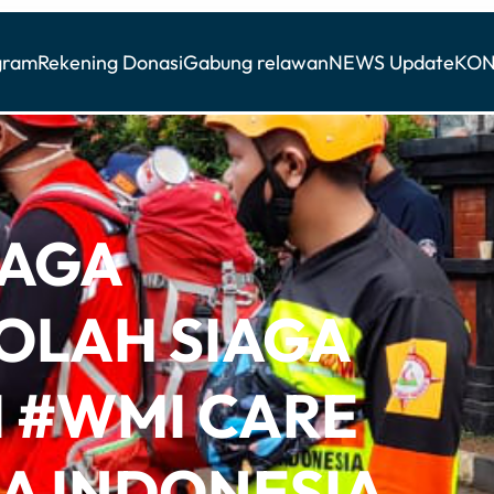
gram
Rekening Donasi
Gabung relawan
NEWS Update
KON
IAGA
OLAH SIAGA
 #WMI CARE
 INDONESIA