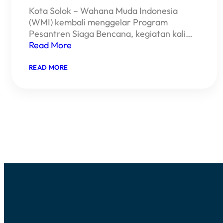
Kota Solok – Wahana Muda Indonesia
(WMI) kembali menggelar Program
Pesantren Siaga Bencana, kegiatan kali…
Read More
:
READ MORE
WMI
GELAR
PELATIHAN
PESANTREN
SIAGA
BENCANA
DI
KOTA
SOLOK
–
SUMATERA
BARAT