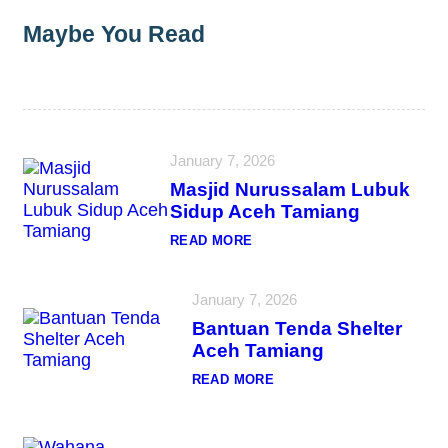
Maybe You Read
January 7, 2026
Masjid Nurussalam Lubuk
Sidup Aceh Tamiang
:
READ MORE
M
A
S
January 7, 2026
J
I
Bantuan Tenda Shelter
D
N
Aceh Tamiang
U
R
:
READ MORE
U
B
S
A
S
N
A
T