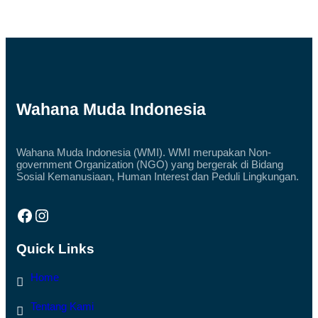
A
M
S
S
A
A
L
R
U
G
R
A
K
B
A
U
N
N
D
G
Wahana Muda Indonesia
O
A
N
N
A
B
S
E
I
Wahana Muda Indonesia (WMI). WMI merupakan Non-
R
A
government Organization (NGO) yang bergerak di Bidang
S
L
A
Sosial Kemanusiaan, Human Interest dan Peduli Lingkungan.
Q
M
U
A
R
P
Facebook
Instagram
A
E
N
R
U
S
N
Quick Links
O
T
N
U
E
Home
K
L
K
W
O
M
Tentang Kami
R
I