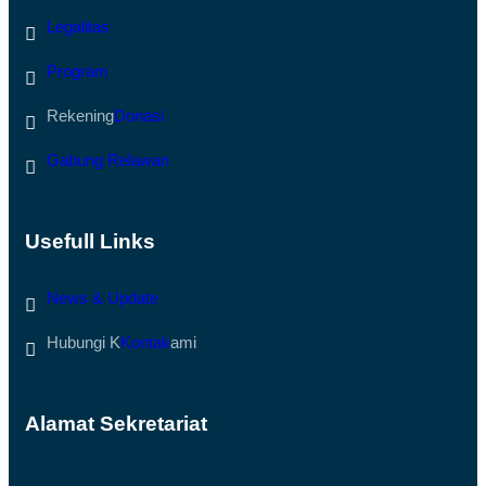
B
B
A
U
Legalitas
N
K
B
A
E
Program
A
N
K
C
S
Rekening
Donasi
A
E
N
S
A
J
Gabung Relawan
D
A
I
L
A
A
C
N
E
D
Usefull Links
H
I
T
S
A
U
News & Update
M
M
I
B
A
A
Hubungi K
Kontak
ami
N
R
G
Alamat Sekretariat