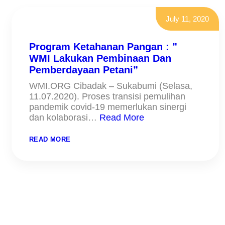
July 11, 2020
Program Ketahanan Pangan : ”
WMI Lakukan Pembinaan Dan
Pemberdayaan Petani”
WMI.ORG Cibadak – Sukabumi (Selasa,
11.07.2020). Proses transisi pemulihan
pandemik covid-19 memerlukan sinergi
dan kolaborasi…
Read More
:
READ MORE
PROGRAM
KETAHANAN
PANGAN
:
”
WMI
LAKUKAN
PEMBINAAN
DAN
PEMBERDAYAAN
PETANI”