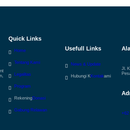
Quick Links
Usefull Links
Al
Home
Tentang Kami
News & Update
Jl. 
nt
Pesa
Legalitas
n,
Hubungi K
Kontak
ami
Program
Ad
Rekening
Donasi
Gabung Relawan
+62