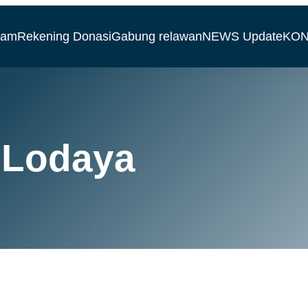
ram
Rekening Donasi
Gabung relawan
NEWS Update
KON
 Lodaya