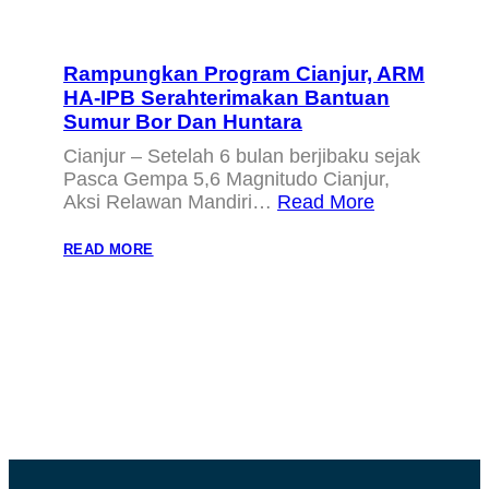
Rampungkan Program Cianjur, ARM
HA-IPB Serahterimakan Bantuan
Sumur Bor Dan Huntara
Cianjur – Setelah 6 bulan berjibaku sejak
Pasca Gempa 5,6 Magnitudo Cianjur,
Aksi Relawan Mandiri…
Read More
:
READ MORE
RAMPUNGKAN
PROGRAM
CIANJUR,
ARM
HA-
IPB
SERAHTERIMAKAN
BANTUAN
SUMUR
BOR
DAN
HUNTARA