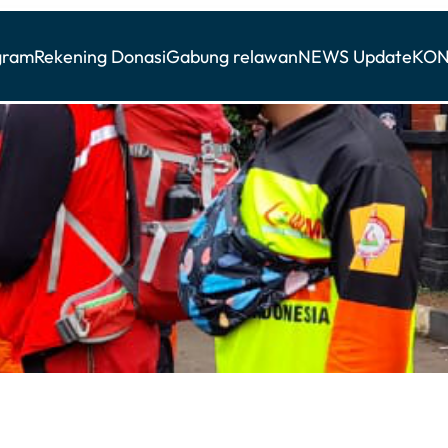
gram
Rekening Donasi
Gabung relawan
NEWS Update
KON