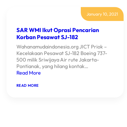
January 10, 2021
SAR WMI Ikut Oprasi Pencarian
Korban Pesawat SJ-182
Wahanamudaindonesia.org JICT Priok –
Kecelakaan Pesawat SJ-182 Boeing 737-
500 milik Sriwijaya Air rute Jakarta-
Pontianak, yang hilang kontak…
Read More
:
READ MORE
SAR
WMI
IKUT
OPRASI
PENCARIAN
KORBAN
PESAWAT
SJ-
182