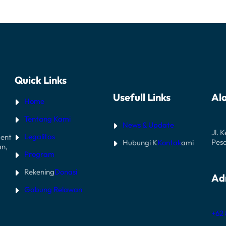
Quick Links
Usefull Links
Al
Home
Tentang Kami
News & Update
Jl. 
Legalitas
ent
Pes
Hubungi K
Kontak
ami
an,
Program
Rekening
Donasi
Ad
Gabung Relawan
+62