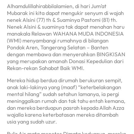
Alhamdulillahirabbilalamien, di hari Jum’at
Mubarak ini kita dapat mengukir senyum di wajah
nenek Alsini (77) th & Suaminya Pastomi (81) th.
Nenek Alsini & suaminya tak dapat menahan haru
manakala Relawan WAHANA MUDA INDONESIA
(WMI) menyambangi rumahnya di bilangan
Pondok Aren, Tangerang Selatan – Banten
dengan membawa dan menyerahkan BINGKISAN
yang merupakan amanah Donasi Kepedulian dari
Rekan-rekan Sahabat Baik WMI.
Mereka hidup berdua dirumah berukuran sempit,
anak laki-lakinya yang (maaf) “keterbelakangan
mental hilang” sudah setahun lamanya, ia pergi
meninggalkan rumah dan tak tahu entah kemana,
dan mereka berduapun pasrah kepada Allah Azza
wajalla karena keterbatasan mereka ditambah
usia yang sudah uzur.
Bulir Air mata menetes Dimata keduanya, mereka