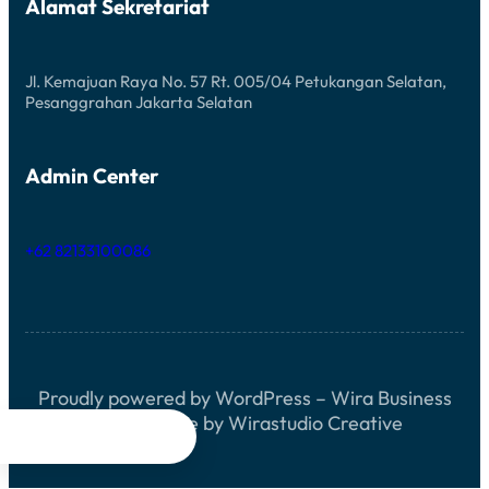
Alamat Sekretariat
M
A
B
C
A
E
R
H
Jl. Kemajuan Raya No. 57 Rt. 005/04 Petukangan Selatan,
T
Pesanggrahan Jakarta Selatan
A
M
I
A
Admin Center
N
G
+62 82133100086
Proudly powered by WordPress – Wira Business
Block Theme by Wirastudio Creative



