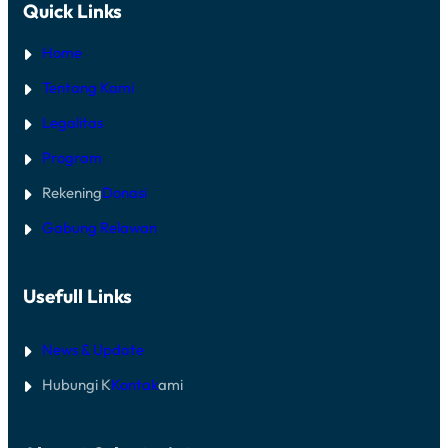
Quick Links
E
I
R
A
S
L
Home
O
Q
N
U
Tentang Kami
E
R
L
A
Legalitas
W
N
M
U
Program
I
N
B
T
U
Rekening
Donasi
U
K
K
A
K
Gabung Relawan
A
O
K
R
S
B
E
A
Usefull Links
S
N
J
B
A
E
L
News & Update
N
A
C
N
A
Hubungi K
Kontak
ami
D
N
I
A
S
D
U
I