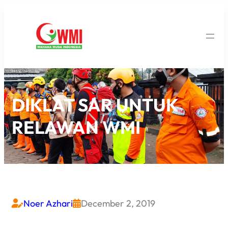
DIKLAT SAR UNTUK
RELAWAN WMI
Noer Azhari
December 2, 2019

