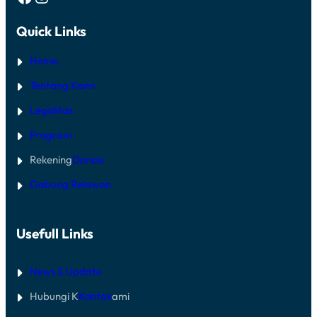
N
A
A
P
S
Quick Links
E
I
R
A
S
L
Home
O
Q
N
U
Tentang Kami
E
R
L
A
Legalitas
W
N
M
U
Program
I
N
B
T
U
Rekening
Donasi
U
K
K
A
K
Gabung Relawan
A
O
K
R
S
B
E
A
Usefull Links
S
N
J
B
A
E
L
News & Update
N
A
C
N
A
Hubungi K
Kontak
ami
D
N
I