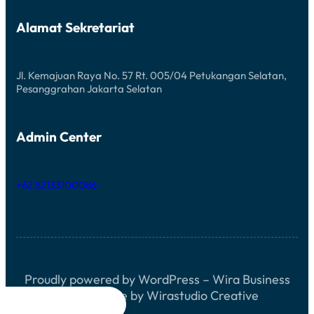
A
S
D
U
I
Alamat Sekretariat
M
A
B
C
A
E
R
H
Jl. Kemajuan Raya No. 57 Rt. 005/04 Petukangan Selatan,
T
Pesanggrahan Jakarta Selatan
A
M
I
A
Admin Center
N
G
+62 82133100086
Proudly powered by WordPress – Wira Business
Block Theme by Wirastudio Creative



