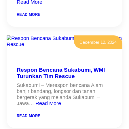
Read More
:
READ MORE
WMI
BANGUN
HUNTARA
UNTUK
KORBAN
BANJIR
December 12, 2024
BANDANG
SUKABUMI
Respon Bencana Sukabumi, WMI
Turunkan Tim Rescue
Sukabumi – Merespon bencana Alam
banjir bandang, longsor dan tanah
bergerak yang melanda Sukabumi –
Jawa…
Read More
:
READ MORE
RESPON
BENCANA
SUKABUMI,