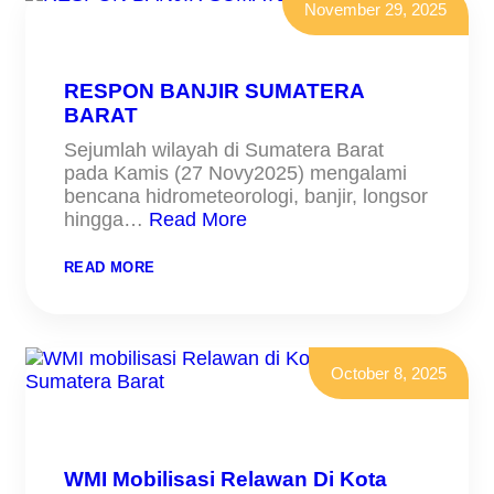
WMI
November 29, 2025
BUKA
AKSES
JALAN
DI
SUMBAR
RESPON BANJIR SUMATERA
BARAT
Sejumlah wilayah di Sumatera Barat
pada Kamis (27 Novy2025) mengalami
bencana hidrometeorologi, banjir, longsor
hingga…
Read More
:
READ MORE
RESPON
BANJIR
SUMATERA
BARAT
October 8, 2025
WMI Mobilisasi Relawan Di Kota