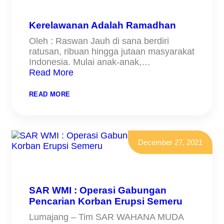
GUNUNG.MARAPI
SUMATERA
BARAT
Kerelawanan Adalah Ramadhan
Oleh : Raswan Jauh di sana berdiri
ratusan, ribuan hingga jutaan masyarakat
Indonesia. Mulai anak-anak,…
Read More
:
READ MORE
KERELAWANAN
ADALAH
RAMADHAN
December 27, 2021
SAR WMI : Operasi Gabungan
Pencarian Korban Erupsi Semeru
Lumajang – Tim SAR WAHANA MUDA