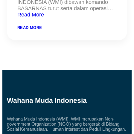
INDONESIA (WMI) dibawah komando
BASARNAS turut serta dalam operasi…
Read More
:
READ MORE
SAR
WMI
:
OPERASI
GABUNGAN
PENCARIAN
KORBAN
ERUPSI
SEMERU
Wahana Muda Indonesia
Wahana Muda Indonesia (WMI). WMI merupakan Non-
government Organization (NGO) yang bergerak di Bidang
Sosial Kemanusiaan, Human Interest dan Peduli Lingkungan.