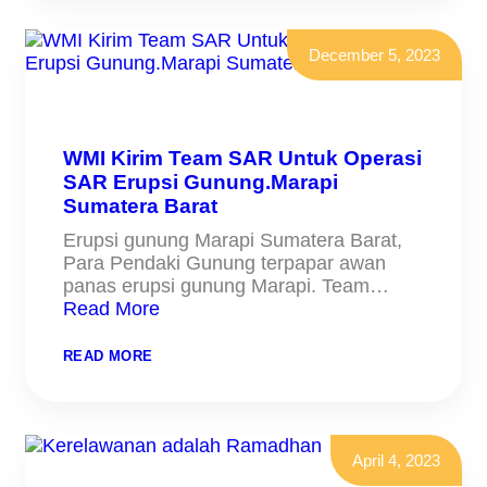
WMI
TURUNKAN
TIM
December 5, 2023
RESCUE
WMI Kirim Team SAR Untuk Operasi
SAR Erupsi Gunung.Marapi
Sumatera Barat
Erupsi gunung Marapi Sumatera Barat,
Para Pendaki Gunung terpapar awan
panas erupsi gunung Marapi. Team…
Read More
:
READ MORE
WMI
KIRIM
TEAM
SAR
UNTUK
OPERASI
April 4, 2023
SAR
ERUPSI