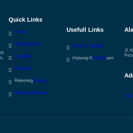
Quick Links
Usefull Links
Al
Home
Tentang Kami
News & Update
Jl. 
nt
Pesa
Legalitas
n,
Hubungi K
Kontak
ami
Program
Ad
Rekening
Donasi
Gabung Relawan
+62