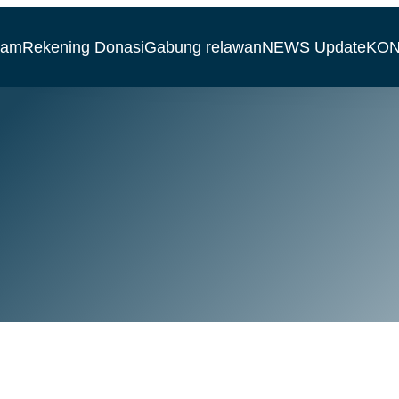
ram
Rekening Donasi
Gabung relawan
NEWS Update
KON