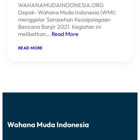
WAHANAMUDAINDONESIA.ORG
Depok- Wahana Muda Indonesia (WMI)
menggelar Sarasehan Kesiapsiagaan
Bencana Banjir 2021. Kegiatan ini
melibatkan…
Read More
:
READ MORE
WMI
DAN
KOMUNITAS
RELAWAN
GELAR
SARESEHAN
KESIAPSIAGAAN
BENCANA
Wahana Muda Indonesia