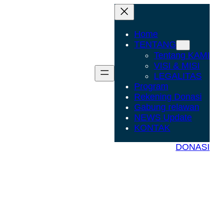
Home
TENTANG
Tentang KAMI
VISI & MISI
LEGALITAS
Program
Rekening Donasi
Gabung relawan
NEWS Update
KONTAK
DONASI