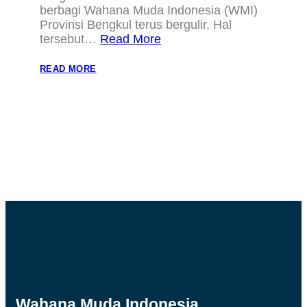
berbagi Wahana Muda Indonesia (WMI)
Provinsi Bengkul terus bergulir. Hal
tersebut…
Read More
:
READ MORE
JUM’AT
BERBAGI
WMI
BENGKULU
UNTUK
PANTI
ASUHAN
Wahana Muda Indonesia