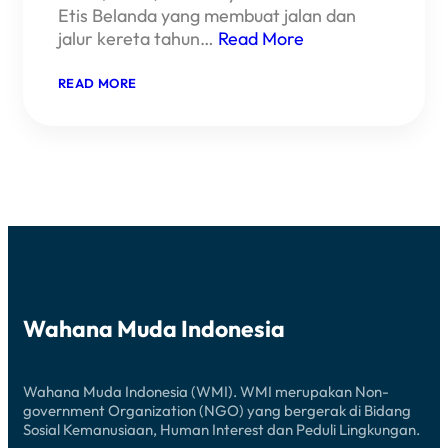
Etis Belanda yang membuat jalan dan
jalur kereta tahun…
Read More
:
READ MORE
92
TAHUN
SUMPAH
PEMUDA
Wahana Muda Indonesia
Wahana Muda Indonesia (WMI). WMI merupakan Non-
government Organization (NGO) yang bergerak di Bidang
Sosial Kemanusiaan, Human Interest dan Peduli Lingkungan.