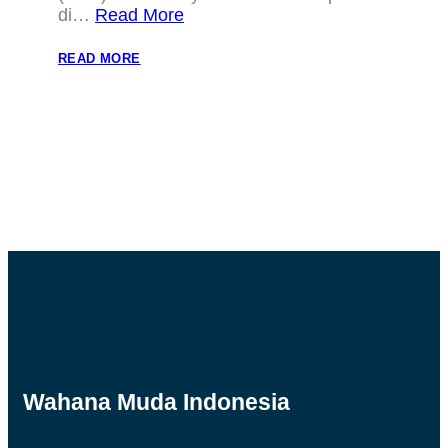
di…
Read More
:
READ MORE
IDUL
ADHA
1440
H,
WMI
TEBAR
HEWAN
QURBAN
DI
8
PROVINSI
Wahana Muda Indonesia