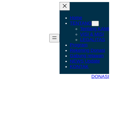
Home
TENTANG
Tentang KAMI
VISI & MISI
LEGALITAS
Program
Rekening Donasi
Gabung relawan
NEWS Update
KONTAK
DONASI