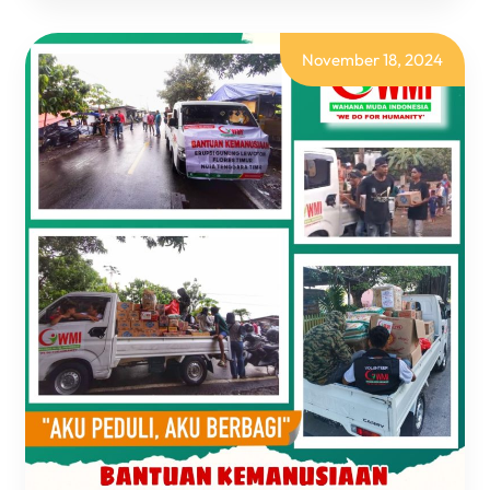
2000
MASKER
UNTUK
PENYITAS
November 18, 2024
ERUPSI
GUNUNG
LEWOTOBI