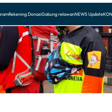
gram
Rekening Donasi
Gabung relawan
NEWS Update
KON