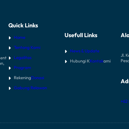
Quick Links
Usefull Links
Al
Home
Tentang Kami
News & Update
Jl. 
Legalitas
ent
Pes
Hubungi K
Kontak
ami
an,
Program
Rekening
Donasi
Ad
Gabung Relawan
+62