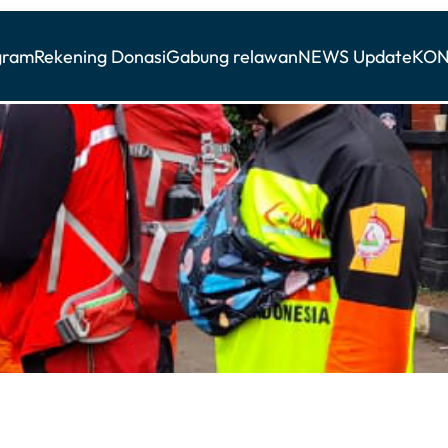
gram
Rekening Donasi
Gabung relawan
NEWS Update
KON