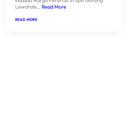
kepada warga Penyitas Erupsi Gunung
Lewotobi…
Read More
:
READ MORE
WMI
BAGIKAN
2000
MASKER
UNTUK
PENYITAS
ERUPSI
GUNUNG
LEWOTOBI