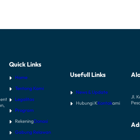
Quick Links
Usefull Links
Al
Home
Tentang Kami
News & Update
Jl. 
Legalitas
ent
Pes
Hubungi K
Kontak
ami
an,
Program
Rekening
Donasi
Ad
Gabung Relawan