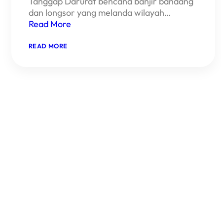
Tanggap Darurat bencana banjir bandang
dan longsor yang melanda wilayah…
Read More
:
READ MORE
RAMADHAN
MENJELANG,
WMI
KEBUT
PEMBANGUN
HUNTARA
UNTUK
KORBAN
BANJIR
DAN
LONGSOR
SUKABUMI