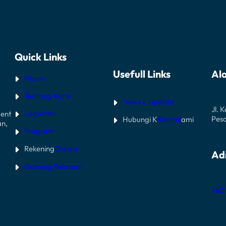
Quick Links
Usefull Links
Al
Home
Tentang Kami
News & Update
Jl. 
Legalitas
ent
Pes
Hubungi K
Kontak
ami
an,
Program
Rekening
Donasi
Ad
Gabung Relawan
+62