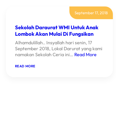
September 17, 2018
Sekolah Daraurat WMI Untuk Anak
Lombok Akan Mulai Di Fungsikan
Alhamdulillah.. Insyallah hari senin, 17
September 2018, Lokal Darurat yang kami
namakan Sekolah Ceria ini…
Read More
:
READ MORE
SEKOLAH
DARAURAT
WMI
UNTUK
ANAK
LOMBOK
AKAN
MULAI
DI
FUNGSIKAN