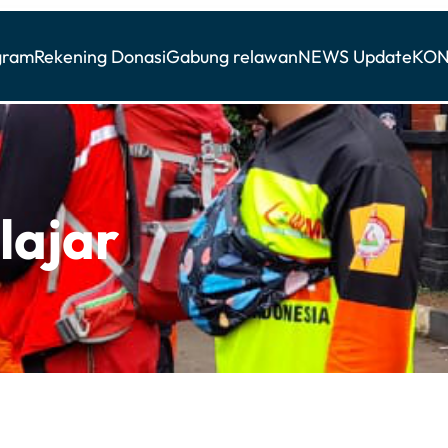
gram
Rekening Donasi
Gabung relawan
NEWS Update
KON
lajar