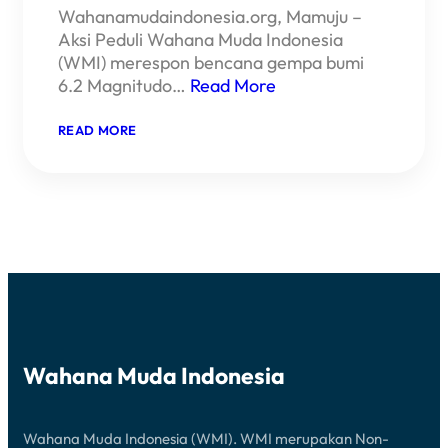
Wahanamudaindonesia.org, Mamuju –
Aksi Peduli Wahana Muda Indonesia
(WMI) merespon bencana gempa bumi
6.2 Magnitudo…
Read More
:
READ MORE
AKSI
WMI
PEDULI
GEMPA
M
6,2
SULAWESI
BARAT
2021
Wahana Muda Indonesia
Wahana Muda Indonesia (WMI). WMI merupakan Non-