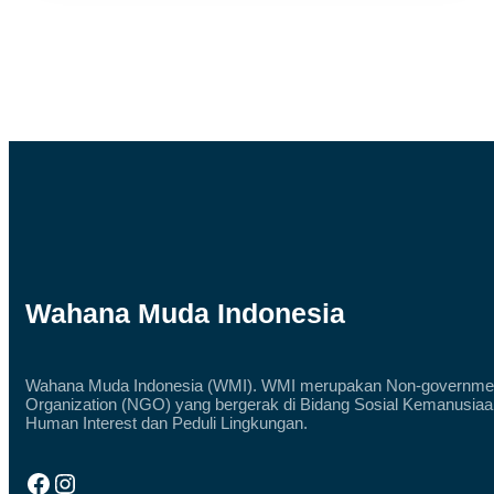
“52
%
PENDUDUK
INDONESIA
ADALAH
GENERASI
Z
DAN
MILENIAL”
Wahana Muda Indonesia
Wahana Muda Indonesia (WMI). WMI merupakan Non-governme
Organization (NGO) yang bergerak di Bidang Sosial Kemanusiaa
Human Interest dan Peduli Lingkungan.
Facebook
Instagram