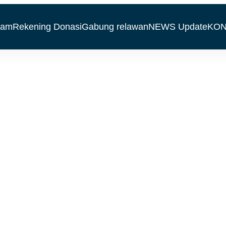
ram
Rekening Donasi
Gabung relawan
NEWS Update
KON
 Non