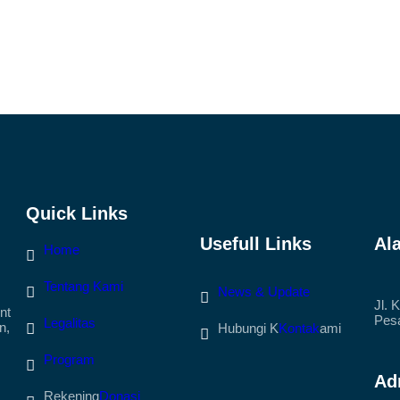
Quick Links
Usefull Links
Al
Home
Tentang Kami
News & Update
Jl. 
nt
Pesa
Legalitas
n,
Hubungi K
Kontak
ami
Program
Ad
Rekening
Donasi