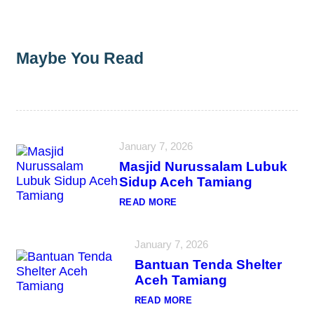
Maybe You Read
January 7, 2026
Masjid Nurussalam Lubuk
Sidup Aceh Tamiang
:
READ MORE
M
A
S
January 7, 2026
J
I
Bantuan Tenda Shelter
D
N
Aceh Tamiang
U
R
:
READ MORE
U
B