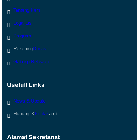
K
W
O
M
Tentang Kami
R
I
B
B
A
U
Legalitas
N
K
B
A
E
Program
A
N
K
C
S
Rekening
Donasi
A
E
N
S
A
J
Gabung Relawan
D
A
I
L
A
A
C
N
E
D
Usefull Links
H
I
T
S
A
U
News & Update
M
M
I
B
A
A
Hubungi K
Kontak
ami
N
R
G
Alamat Sekretariat