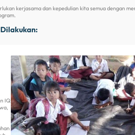
erlukan kerjasama dan kepedulian kita semua dengan men
ogram.
 Dilakukan:
an IQ
swa,
ahan