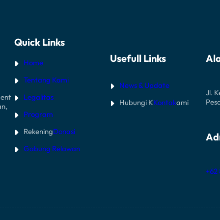
Quick Links
Usefull Links
Al
Home
Tentang Kami
News & Update
Jl. 
Legalitas
ent
Pes
Hubungi K
Kontak
ami
an,
Program
Rekening
Donasi
Ad
Gabung Relawan
+62