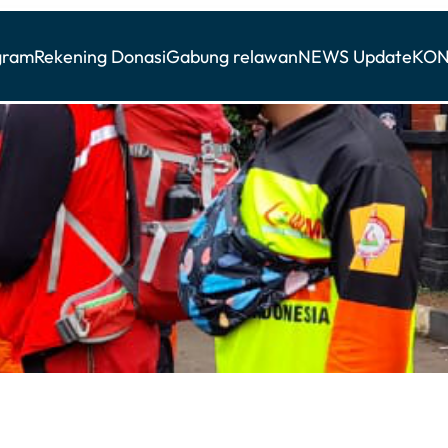
gram
Rekening Donasi
Gabung relawan
NEWS Update
KON